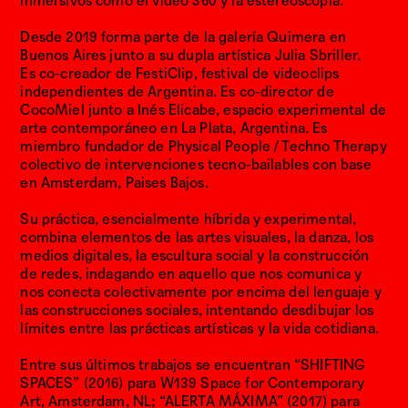
inmersivos como el video 360 y la estereoscopia.
Desde 2019 forma parte de la galería Quimera en
IG
Buenos Aires junto a su dupla artística Julia Sbriller.
FB
Es co-creador de FestiClip, festival de videoclips
VI
independientes de Argentina.
Es co-director de
CocoMiel junto a Inés Elicabe, espacio experimental de
CONTACTO
arte contemporáneo en La Plata, Argentina.
Es
creadorxsdeimagenes@gmail.com
miembro fundador de Physical People / Techno Therapy
colectivo de intervenciones tecno-bailables con base
0
en Amsterdam, Paises Bajos.
5
.
Su práctica, esencialmente híbrida y experimental,
combina elementos de las artes visuales, la danza, los
0
medios digitales, la escultura social y la construcción
5
de redes, indagando en aquello que nos comunica y
.
nos conecta colectivamente por encima del lenguaje y
las construcciones sociales, intentando
desdibujar los
2
límites entre las prácticas artísticas y la vida cotidiana.
6
W
Entre sus últimos trabajos se encuentran “SHIFTING
O
SPACES” (2016) para W139 Space for Contemporary
R
Art, Amsterdam, NL; “ALERTA MÁXIMA” (2017) para