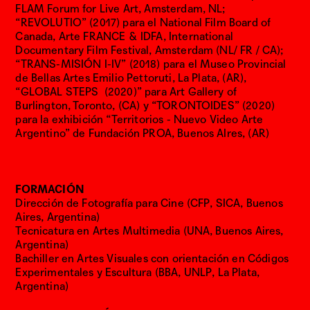
K
FLAM Forum for Live Art, Amsterdam, NL;
S
“REVOLUTIO” (2017) para el National Film Board of
H
Canada, Arte FRANCE & IDFA, International
O
Documentary Film Festival, Amsterdam (NL/ FR / CA);
P
“TRANS-MISIÓN I-IV” (2018) para el Museo Provincial
S
de Bellas Artes Emilio Pettoruti, La Plata, (AR),
“GLOBAL STEPS (2020)” para Art Gallery of
2
Burlington, Toronto, (CA) y “TORONTOIDES” (2020)
0
para la exhibición “Territorios - Nuevo Video Arte
2
Argentino” de Fundación PROA, Buenos AIres, (AR)
6
I
n
s
FORMACIÓN
c
Dirección de Fotografía para Cine (CFP, SICA, Buenos
r
Aires, Argentina)
i
Tecnicatura en Artes Multimedia (UNA, Buenos Aires,
p
Argentina)
c
Bachiller en Artes Visuales con orientación en Códigos
i
Experimentales y Escultura (BBA, UNLP, La Plata,
o
Argentina)
n
e