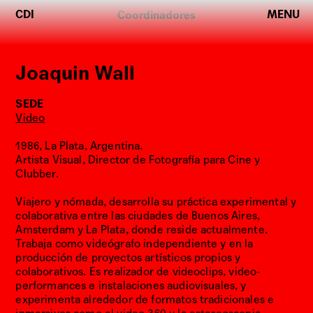
CDI
MENU
CREADORES
Coordinadores
DE
IMÁGENES
WORKSHOPS
Joaquin Wall
Inscripciones
SEDE
2026
Video
Red
Creadora
1986, La Plata, Argentina.
Artista Visual, Director de Fotografía para Cine y
Imágenes
Clubber.
de
Viajero y nómada, desarrolla su práctica experimental y
creadores
colaborativa entre las ciudades de Buenos Aires,
Taller
Amsterdam y La Plata, donde reside actualmente.
y
Trabaja como videógrafo independiente y en la
producción de proyectos artísticos propios y
actividades
colaborativos. Es realizador de videoclips, video-
Editorial
performances e instalaciones audiovisuales, y
experimenta alrededor de formatos tradicionales e