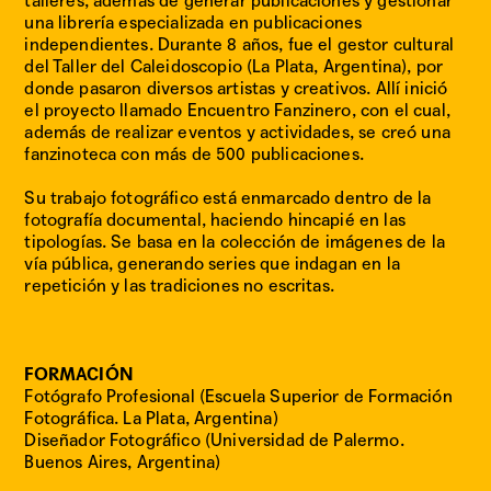
talleres, además de generar publicaciones y gestionar
una librería especializada en publicaciones
independientes. Durante 8 años, fue el gestor cultural
IG
del Taller del Caleidoscopio (La Plata, Argentina), por
FB
donde pasaron diversos artistas y creativos. Allí inició
VI
el proyecto llamado Encuentro Fanzinero, con el cual,
además de realizar eventos y actividades, se creó una
CONTACTO
fanzinoteca con más de 500 publicaciones.
creadorxsdeimagenes@gmail.com
Su trabajo fotográfico está enmarcado dentro de la
0
fotografía documental, haciendo hincapié en las
5
tipologías. Se basa en la colección de imágenes de la
.
vía pública, generando series que indagan en la
repetición y las tradiciones no escritas.
0
5
.
FORMACIÓN
2
Fotógrafo Profesional (Escuela Superior de Formación
6
Fotográfica. La Plata, Argentina)
W
Diseñador Fotográfico (Universidad de Palermo.
O
Buenos Aires, Argentina)
R