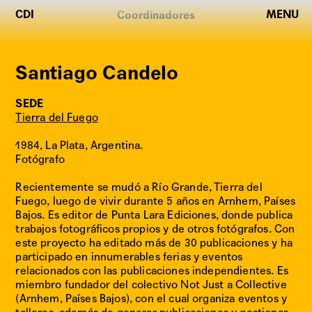
CDI
MENU
CREADORES
Coordinadores
DE
IMÁGENES
WORKSHOPS
Santiago Candelo
Inscripciones
SEDE
2026
Tierra del Fuego
Red
Creadora
1984, La Plata, Argentina.
Fotógrafo
Imágenes
de
Recientemente se mudó a Río Grande, Tierra del
Fuego, luego de vivir durante 5 años en Arnhem, Países
creadores
Bajos. Es editor de Punta Lara Ediciones, donde publica
Taller
trabajos fotográficos propios y de otros fotógrafos. Con
y
este proyecto ha editado más de 30 publicaciones y ha
participado en innumerables ferias y eventos
actividades
relacionados con las publicaciones independientes. Es
Editorial
miembro fundador del colectivo Not Just a Collective
(Arnhem, Países Bajos), con el cual organiza eventos y